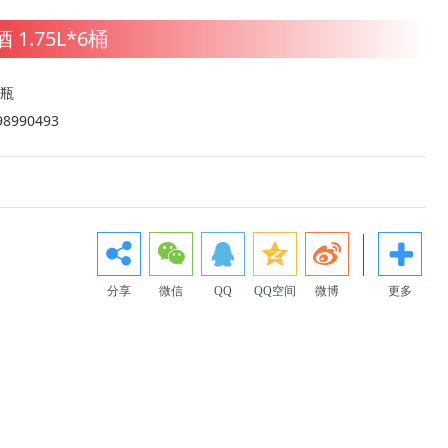
1.75L*6桶
2瓶
8990493
分享
微信
QQ
QQ空间
微博
更多